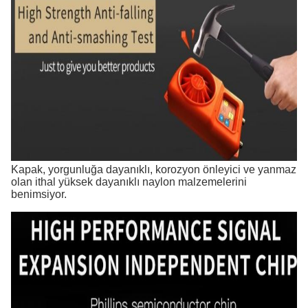
Kapak, yorgunluğa dayanıklı, korozyon önleyici ve yanmaz
olan ithal yüksek dayanıklı naylon malzemelerini
benimsiyor.