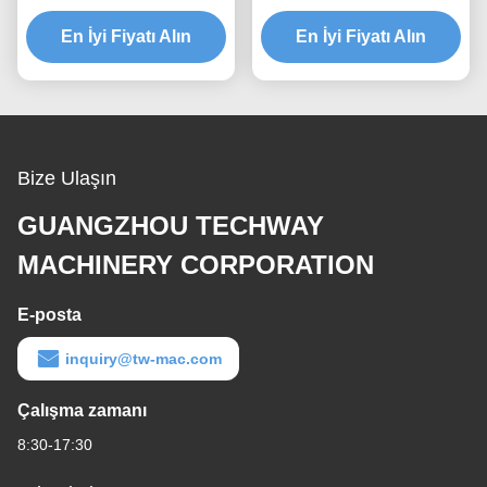
ekranlı kaldırma yedek
Elektrikli Otobüs Çubuğu
En İyi Fiyatı Alın
parçaları
Kaydırıcı Bağlantı hattı
En İyi Fiyatı Alın
Bize Ulaşın
GUANGZHOU TECHWAY
MACHINERY CORPORATION
E-posta
inquiry@tw-mac.com
Çalışma zamanı
8:30-17:30