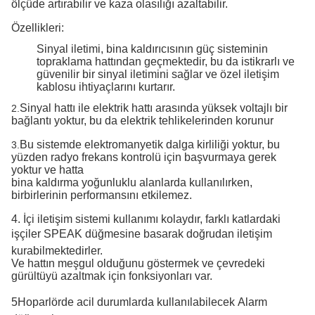
ölçüde artırabilir ve kaza olasılığı azaltabilir.
Özellikleri:
Sinyal iletimi, bina kaldırıcısının güç sisteminin
topraklama hattından geçmektedir, bu da istikrarlı ve
güvenilir bir sinyal iletimini sağlar ve özel iletişim
kablosu ihtiyaçlarını kurtarır.
Sinyal hattı ile elektrik hattı arasında yüksek voltajlı bir
2.
bağlantı yoktur, bu da elektrik tehlikelerinden korunur
Bu sistemde elektromanyetik dalga kirliliği yoktur, bu
3.
yüzden radyo frekans kontrolü için başvurmaya gerek
yoktur ve hatta
bina kaldırma yoğunluklu alanlarda kullanılırken,
birbirlerinin performansını etkilemez.
4. İçi iletişim sistemi kullanımı kolaydır, farklı katlardaki
işçiler SPEAK düğmesine basarak doğrudan iletişim
kurabilmektedirler.
Ve hattın meşgul olduğunu göstermek ve çevredeki
gürültüyü azaltmak için fonksiyonları var.
5Hoparlörde acil durumlarda kullanılabilecek Alarm