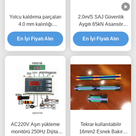
Yolcu kaldırma parçaları
2.0m/S SAJ Güvenlik
4.0 mm kalınlığı
Aygıtı 65kN Asansör
WICKHAM binası
yedek parçaları CCC
kaldırma için raflı mast
En İyi Fiyatı Alın
En İyi Fiyatı Alın
onaylandı
kule
AC220V Aşırı yükleme
Tekrar kullanılabilir
monitörü 250Hz Dijital
16mm2 Esnek Bakır