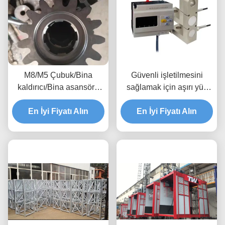
M8/M5 Çubuk/Bina
Güvenli işletilmesini
kaldırıcı/Bina asansörü
sağlamak için aşırı yük
için dişli
alarmı ile gondol/sözümlü
En İyi Fiyatı Alın
En İyi Fiyatı Alın
platform için yük
sınırlayıcı