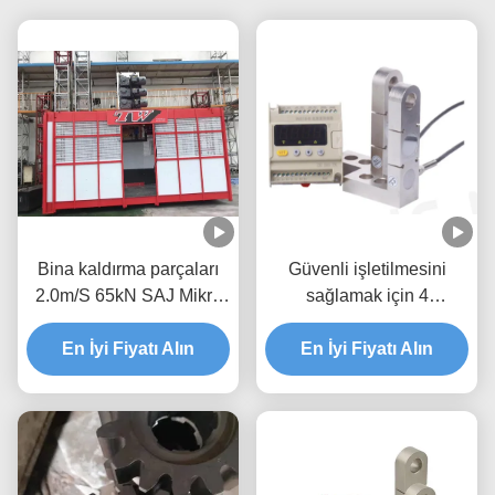
Bina kaldırma parçaları
Güvenli işletilmesini
2.0m/S 65kN SAJ Mikro
sağlamak için 4
anahtarlı güvenlik cihazı
basamaklı ekranlı
En İyi Fiyatı Alın
gondola/asılı platform için
En İyi Fiyatı Alın
0-2 ton kapasite yükü
sınırlayıcı