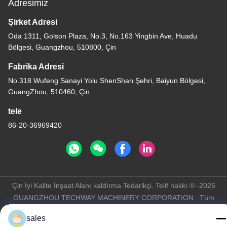
Adresimiz
Şirket Adresi
Oda 1311, Golson Plaza, No.3, No.163 Yingbin Ave, Huadu
Bölgesi, Guangzhou, 510800, Çin
Fabrika Adresi
No.318 Wufeng Sanayi Yolu ShenShan Şehri, Baiyun Bölgesi,
GuangZhou, 510460, Çin
tele
86-20-36969420
Çin İyi Kalite İnşaat Alanı kaldırma Tedarikçi. Telif hakkı © -2026
GUANGZHOU TECHWAY MACHINERY CORPORATION . Tüm
Hakları Saklıdır.
sales
Gizlilik Politikası
|
Site Haritası