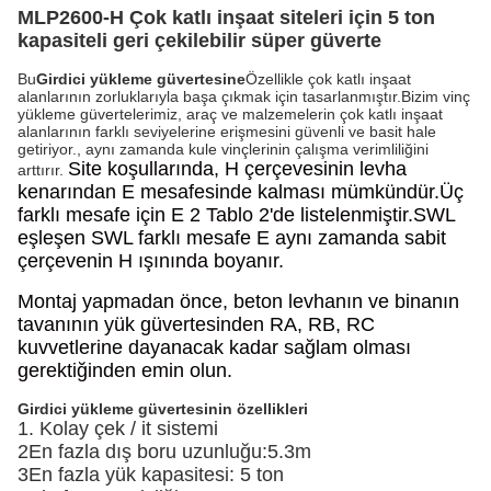
MLP2600-H Çok katlı inşaat siteleri için 5 ton
kapasiteli geri çekilebilir süper güverte
Bu
Girdici yükleme güvertesine
Özellikle çok katlı inşaat
alanlarının zorluklarıyla başa çıkmak için tasarlanmıştır.Bizim vinç
yükleme güvertelerimiz, araç ve malzemelerin çok katlı inşaat
alanlarının farklı seviyelerine erişmesini güvenli ve basit hale
getiriyor., aynı zamanda kule vinçlerinin çalışma verimliliğini
Site koşullarında, H çerçevesinin levha
arttırır.
kenarından E mesafesinde kalması mümkündür.
Üç
farklı mesafe için E 2 Tablo 2'de listelenmiştir.SWL
eşleşen SWL farklı mesafe E aynı zamanda sabit
çerçevenin H ışınında boyanır.
Montaj yapmadan önce, beton levhanın ve binanın
tavanının yük güvertesinden RA, RB, RC
kuvvetlerine dayanacak kadar sağlam olması
gerektiğinden emin olun.
Girdici yükleme güvertesinin özellikleri
1. Kolay çek / it sistemi
2En fazla dış boru uzunluğu:5.3m
3En fazla yük kapasitesi: 5 ton