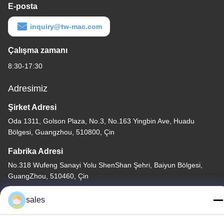
E-posta
inquiry@tw-mac.com
Çalışma zamanı
8:30-17:30
Adresimiz
Şirket Adresi
Oda 1311, Golson Plaza, No.3, No.163 Yingbin Ave, Huadu
Bölgesi, Guangzhou, 510800, Çin
Fabrika Adresi
No.318 Wufeng Sanayi Yolu ShenShan Şehri, Baiyun Bölgesi,
GuangZhou, 510460, Çin
tele
sales
86-20-36969420