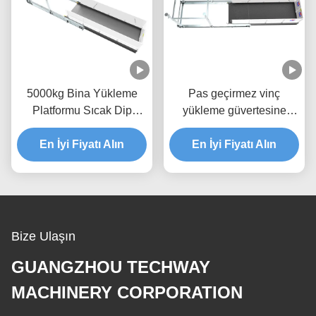
5000kg Bina Yükleme
Pas geçirmez vinç
Platformu Sıcak Dip
yükleme güvertesine
Galvanize MLP4200
3200mm malzeme
En İyi Fiyatı Alın
kaldırma platformu
En İyi Fiyatı Alın
Bize Ulaşın
GUANGZHOU TECHWAY
MACHINERY CORPORATION