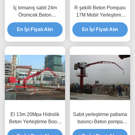
İç tırmanış sabit 24m
R şekilli Beton Pompası
Örümcek Beton
17M Mobil Yerleştirme
Konstrüksiyon Kulesi için
Boom CE Sertifikası
yerleştirme Boom
En İyi Fiyatı Alın
En İyi Fiyatı Alın
El 13m 20Mpa Hidrolik
Sabit yerleştirme patlama
Beton Yerleştirme Boom
basıncı Beton pompa
360 Derece Dönüştürüldü
zemini monte edilmiş