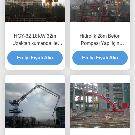
HGY-32 18KW 32m
Hidrolik 28m Beton
Uzaktan kumanda ile
Pompası Yapı için
kendi kendine tırmanma
Otomatik olarak Boom
beton yerleştirme dalgası
En İyi Fiyatı Alın
En İyi Fiyatı Alın
Yerleştirme