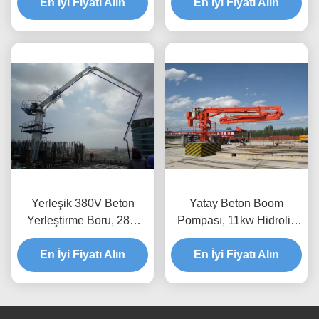
En İyi Fiyatı Alın
En İyi Fiyatı Alın
Yerleşik 380V Beton
Yatay Beton Boom
Yerleştirme Boru, 28m
Pompası, 11kw Hidrolik
Boom Yerleştirme Beton
Yerleştirme Boom
En İyi Fiyatı Alın
Boru
En İyi Fiyatı Alın