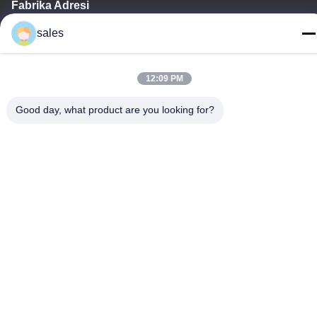
Fabrika Adresi
No.318 Wufeng Sanayi Yolu ShenShan Şehri, Baiyun Bölgesi,
sales
GuangZhou, 510460, Çin
tele
12:09 PM
86-20-36969420
Good day, what product are you looking for?
Çin İyi Kalite İnşaat Alanı kaldırma Tedarikçi. Telif hakkı © -2026
GUANGZHOU TECHWAY MACHINERY CORPORATION . Tüm
Hakları Saklıdır.
Gizlilik Politikası
|
Site Haritası