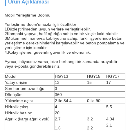
Ürün Açıklaması
Mobil Yerleştirme Boomu
Yerleştirme Boom'umuzla ilgili özellikler
1Düzleştirilmeden uygun yerlere yerleştirilebilir.
2Kompakt yapıya, hafif ağırlığa sahip ve bir vinçle kaldırılabilir.
3Mükemmel manevra kabiliyetine sahip, farklı işyerlerinde beton
yerleştirme gereksinimlerini karşılayabilir ve beton pompalama ve
yerleştirme için idealdir.
4.Kolay işleme, güvenilir güvenlik ve ekonomik.
Ayrıca, ihtiyacınız varsa, bize herhangi bir zamanda arayabilir
veya e-posta gönderebilirsiniz.
Model
HGY13
HGY15
HGY17
Yatay erişim
13
15
17
Son hortum uzunluğu
3
Dönüşüm
360
Yükselme açısı
2 ile 84.4
0 ila 90
Hidrolik çıkış
4
5.5
Hidrolik basınç
20
Ağırlık (karşı ağırlık yok)
2.7
3.2
4.94
2.1
1.6
2.2