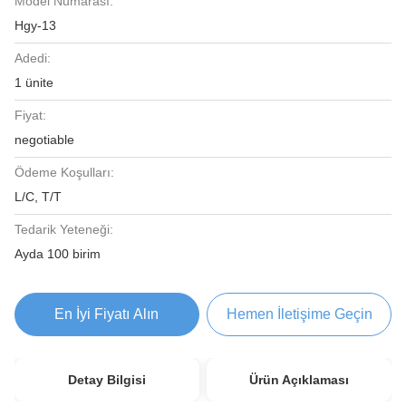
Model Numarası:
Hgy-13
Adedi:
1 ünite
Fiyat:
negotiable
Ödeme Koşulları:
L/C, T/T
Tedarik Yeteneği:
Ayda 100 birim
En İyi Fiyatı Alın
Hemen İletişime Geçin
Detay Bilgisi
Ürün Açıklaması