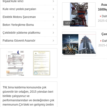
İnşaat kule vinci
Asa
Kule vinci yedek parçaları
1600kg
Daha
Elektrik Motoru Şanzıman
2025-0
Beton Yerleştirme Bomu
Çekilebilir yükleme platformu
Çem
Patlama Güvenli Asansör
Dah
2025-
TW, bina kaldırma konusunda çok
güvenilir bir ortağım, 2015 yılından beri
birlikte çalışıyoruz ve
performanslarından ve desteğinden çok
memnunum.Çin'deki en gelişmiş üretim