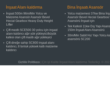
İnşaat Alanı kaldırma
Bina İnşaatı Asansör
İnşaat 500m 96m/Min Yolcu ve
Yolcu malzemesi 37kw Bina İnş
Malzeme Asansör Asansör Bevel
Asansör Bevel Hecial Gearbox/ 
Hecial Gearbox Heavy Duty Height
Asansörü İnşaat için
Lifter
Tek Kafesli 11kw Dış Yapı Asan
Çift mastlı SCE500 30 yolcu için inşaat
150m İnşaat Alanı Asansörü
alanı kaldırıcı ağır yük yükleyici/büyük
30m/Min Sabit Hız Yapı Yolcu k
kafesi olan çift mastlı ağır yükleyici
asansörü SC200
Çift direğe sahip SC800 inşaat alanı
kaldırıcı, 8 tonluk yüksek katlı malzeme
kaldırıcı
Gizlilik Politikası
| Çin iyi Kalite İnşaat Alanı kaldırma Tedarikç