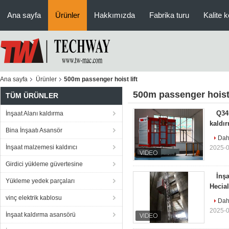
Ana sayfa
Ürünler
Hakkımızda
Fabrika turu
Kalite k
Ana sayfa
Ürünler
500m passenger hoist lift
500m passenger hoist 
TÜM ÜRÜNLER
Q34
İnşaat Alanı kaldırma
kaldı
Bina İnşaatı Asansör
Daha
İnşaat malzemesi kaldırıcı
2025-0
Girdici yükleme güvertesine
İnş
Yükleme yedek parçaları
Hecial
vinç elektrik kablosu
Daha
2025-0
İnşaat kaldırma asansörü